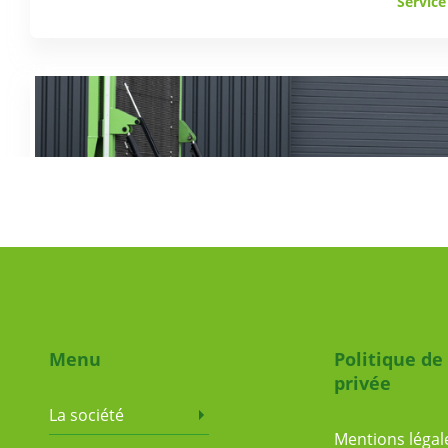
Servic
Tra
Menu
Politique de
privée
La société
Mentions légal