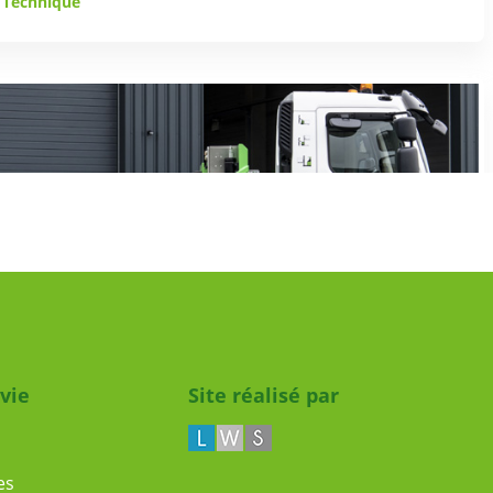
e Technique
nsport
 vie
Site réalisé par
es