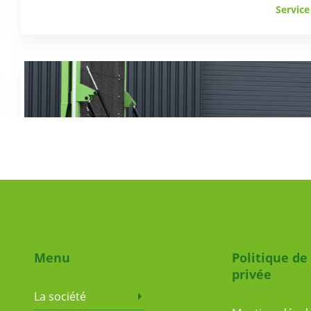
Servic
Tra
Menu
Politique de
privée
La société