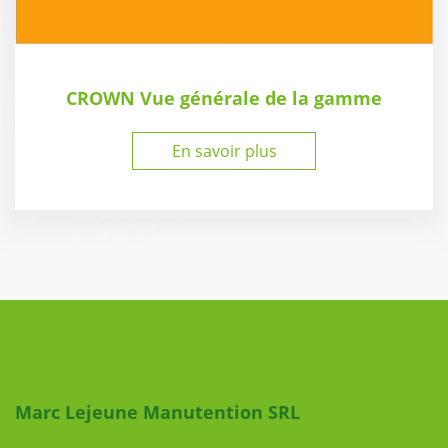
CROWN Vue générale de la gamme
En savoir plus
Liens utiles
Marc Lejeune Manutention SRL