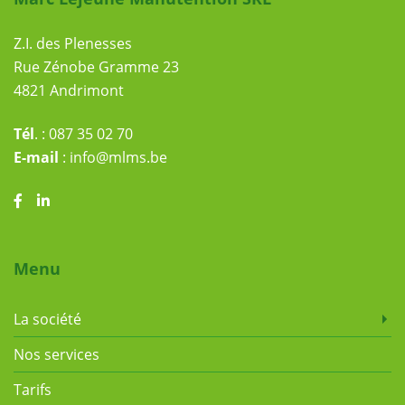
Z.I. des Plenesses
Rue Zénobe Gramme 23
4821 Andrimont
Tél
. :
087 35 02 70
E-mail
:
info@mlms.be
Menu
La société
Nos services
Tarifs