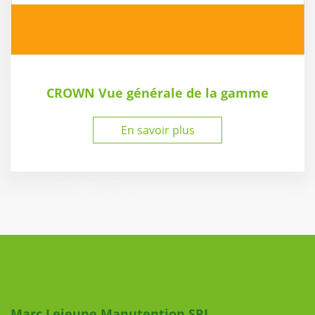
CROWN Vue générale de la gamme
En savoir plus
Liens utiles
Marc Lejeune Manutention SRL