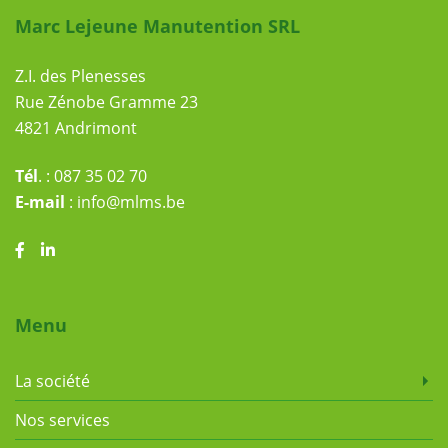
Liens utiles
Marc Lejeune Manutention SRL
Z.I. des Plenesses
Rue Zénobe Gramme 23
4821 Andrimont
Tél
. :
087 35 02 70
E-mail
:
info@mlms.be
Menu
La société
Nos services